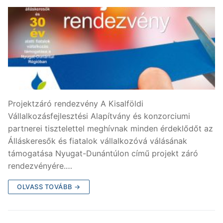
Projektzáró rendezvény A Kisalföldi
Vállalkozásfejlesztési Alapítvány és konzorciumi
partnerei tisztelettel meghívnak minden érdeklődőt az
Álláskeresők és fiatalok vállalkozóvá válásának
támogatása Nyugat-Dunántúlon című projekt záró
rendezvényére.…
OLVASS TOVÁBB →