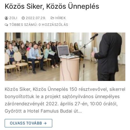
Közös Siker, Közös Ünneplés
ZOLI
2022.07.29.
HÍREK
TÖBBES SZÁMÚ: 0 HOZZÁSZÓLÁS
Közös Siker, Közös Ünneplés 150 résztvevővel, sikerrel
bonyolítottuk le a projekt sajtónyilvános ünnepélyes
zárórendezvényét 2022. április 27-én, 10:00 órától,
Győrött a Hotel Famulus Budai út…
OLVASS TOVÁBB →