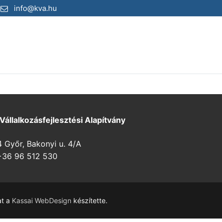
info@kva.hu
 Vállalkozásfejlesztési Alapítvány
Győr, Bakonyi u. 4/A
36 96 512 530
at a
Kassai WebDesign
készítette.