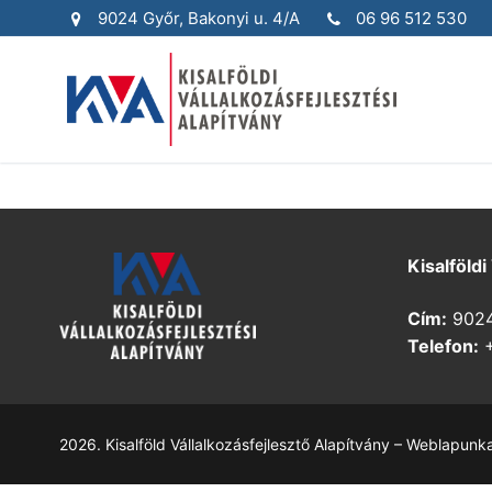
Skip
9024 Győr, Bakonyi u. 4/A
06 96 512 530
to
content
Kisalföldi
Cím:
9024 
Telefon:
+
2026. Kisalföld Vállalkozásfejlesztő Alapítvány – Weblapunk