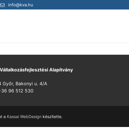
info@kva.hu
 Vállalkozásfejlesztési Alapítvány
Győr, Bakonyi u. 4/A
36 96 512 530
at a
Kassai WebDesign
készítette.