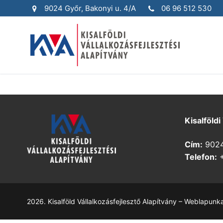
Skip
9024 Győr, Bakonyi u. 4/A
06 96 512 530
to
content
Kisalföldi
Cím:
9024 
Telefon:
+
2026. Kisalföld Vállalkozásfejlesztő Alapítvány – Weblapunk