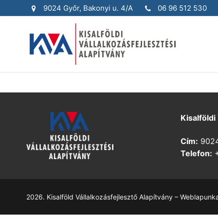
Skip
9024 Győr, Bakonyi u. 4/A
06 96 512 530
to
content
Kisalföldi
Cím:
9024 
Telefon:
+
2026. Kisalföld Vállalkozásfejlesztő Alapítvány – Weblapunk