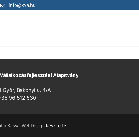
info@kva.hu
 Vállalkozásfejlesztési Alapítvány
Győr, Bakonyi u. 4/A
36 96 512 530
at a
Kassai WebDesign
készítette.