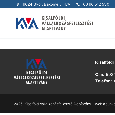
Skip
9024 Győr, Bakonyi u. 4/A
06 96 512 530
to
content
Kisalföldi
Cím:
9024 
Telefon:
+
2026. Kisalföld Vállalkozásfejlesztő Alapítvány – Weblapunk