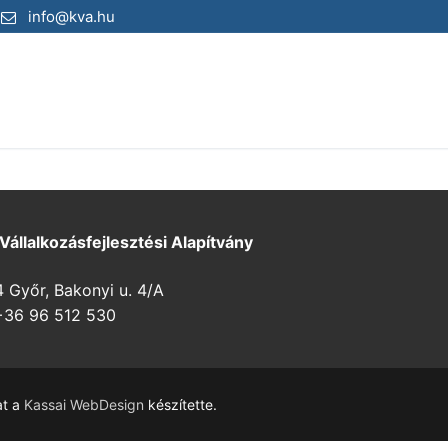
info@kva.hu
 Vállalkozásfejlesztési Alapítvány
Győr, Bakonyi u. 4/A
36 96 512 530
at a
Kassai WebDesign
készítette.