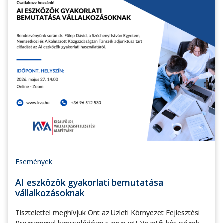
Események
AI eszközök gyakorlati bemutatása
vállalkozásoknak
Tisztelettel meghívjuk Önt az Üzleti Környezet Fejlesztési
Programmal kapcsolódóan szervezett Vezetői készségek