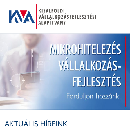
Ugrás
a
tartalomra
AKTUÁLIS HÍREINK