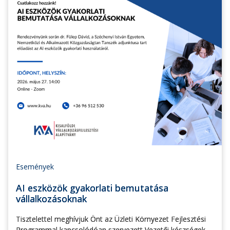
Események
AI eszközök gyakorlati bemutatása
vállalkozásoknak
Tisztelettel meghívjuk Önt az Üzleti Környezet Fejlesztési
Programmal kapcsolódóan szervezett Vezetői készségek