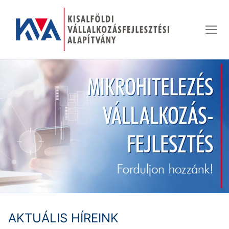
Ugrás
a
tartalomra
AKTUÁLIS HÍREINK