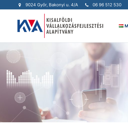
Ugrás
9024 Győr, Bakonyi u. 4/A
06 96 512 530
a
tartalomra
M