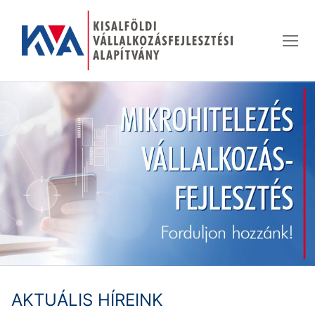
Ugrás
a
tartalomra
AKTUÁLIS HÍREINK