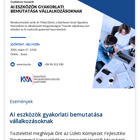
Események
AI eszközök gyakorlati bemutatása
vállalkozásoknak
Tisztelettel meghívjuk Önt az Üzleti Környezet Fejlesztési
Programmal kapcsolódóan szervezett Vezetői készségek