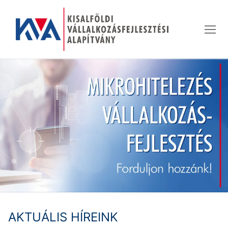
Ugrás
a
tartalomra
AKTUÁLIS HÍREINK