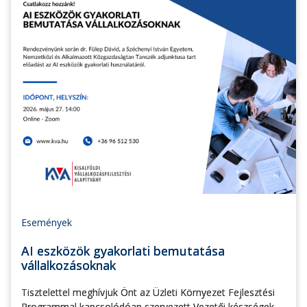
Események
AI eszközök gyakorlati bemutatása
vállalkozásoknak
Tisztelettel meghívjuk Önt az Üzleti Környezet Fejlesztési
Programmal kapcsolódóan szervezett Vezetői készségek