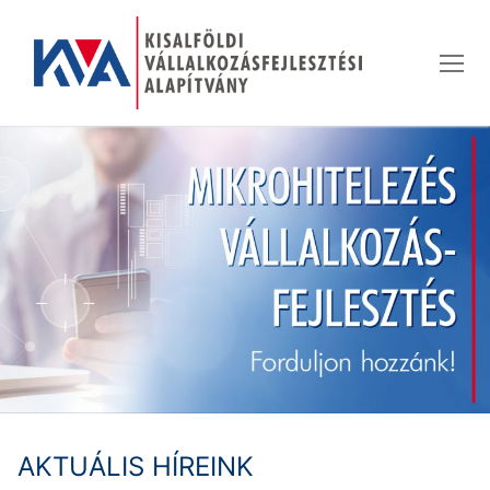
Ugrás
a
tartalomra
AKTUÁLIS HÍREINK