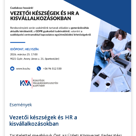
Események
Vezetői készségek és HR a
kisvállalkozásokban
Tisztelettel meghívjuk Önt az Üzleti Környezet Fejlesztési