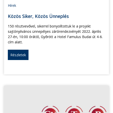
Hírek
Közös Siker, Közös Ünneplés
150 résztvevővel, sikerrel bonyolítottuk le a projekt
sajtónyilvános ünnepélyes zárórendezvényét 2022. április
27-én, 10:00 órától, Győrött a Hotel Famulus Budai út 4-6.
cím alatt.
Részletek