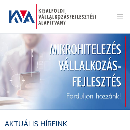
Ugrás
a
tartalomra
AKTUÁLIS HÍREINK