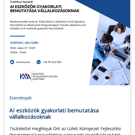
Események
AI eszközök gyakorlati bemutatása
vállalkozásoknak
Tisztelettel meghívjuk Önt az Üzleti Környezet Fejlesztési
Programmal kapcsolódóan szervezett Vezetői készségek