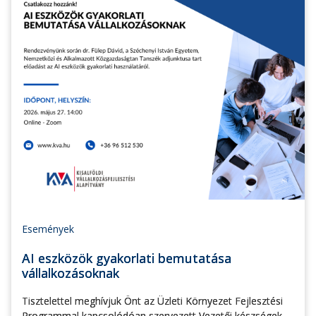
Események
AI eszközök gyakorlati bemutatása
vállalkozásoknak
Tisztelettel meghívjuk Önt az Üzleti Környezet Fejlesztési
Programmal kapcsolódóan szervezett Vezetői készségek