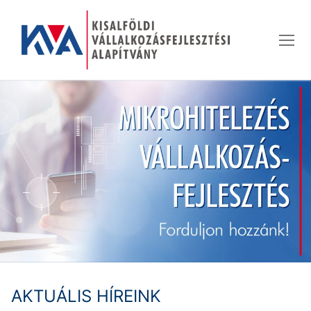
Ugrás
a
tartalomra
AKTUÁLIS HÍREINK