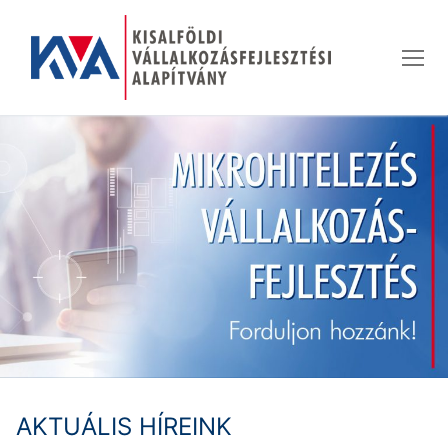
Ugrás
a
tartalomra
AKTUÁLIS HÍREINK