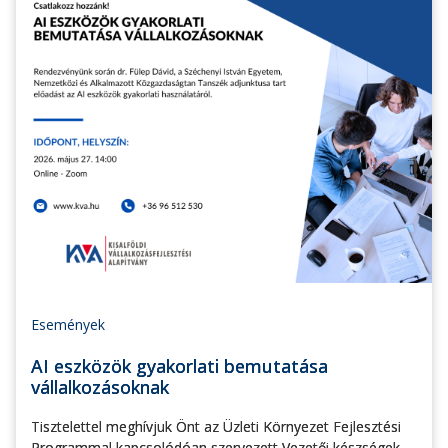
Események
AI eszközök gyakorlati bemutatása
vállalkozásoknak
Tisztelettel meghívjuk Önt az Üzleti Környezet Fejlesztési
Programmal kapcsolódóan szervezett Vezetői készségek