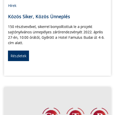
Hírek
Közös Siker, Közös Ünneplés
150 résztvevővel, sikerrel bonyolítottuk le a projekt
sajtónyilvános ünnepélyes zárórendezvényét 2022. április
27-én, 10:00 órától, Győrött a Hotel Famulus Budai út 4-6.
cím alatt.
Részletek