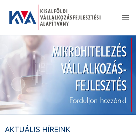
Ugrás
a
tartalomra
AKTUÁLIS HÍREINK