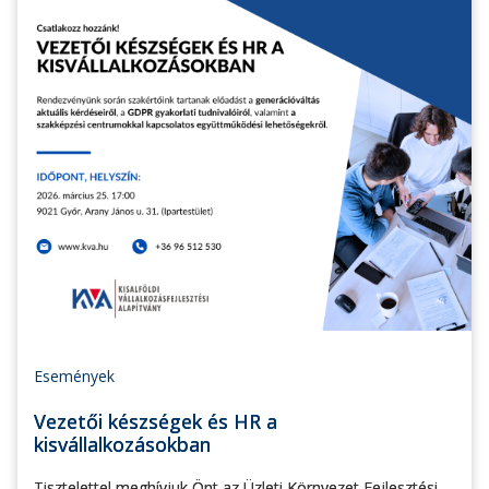
Események
Vezetői készségek és HR a
kisvállalkozásokban
Tisztelettel meghívjuk Önt az Üzleti Környezet Fejlesztési