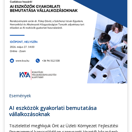
Események
AI eszközök gyakorlati bemutatása
vállalkozásoknak
Tisztelettel meghívjuk Önt az Üzleti Környezet Fejlesztési
Programmal kapcsolódóan szervezett Vezetői készségek