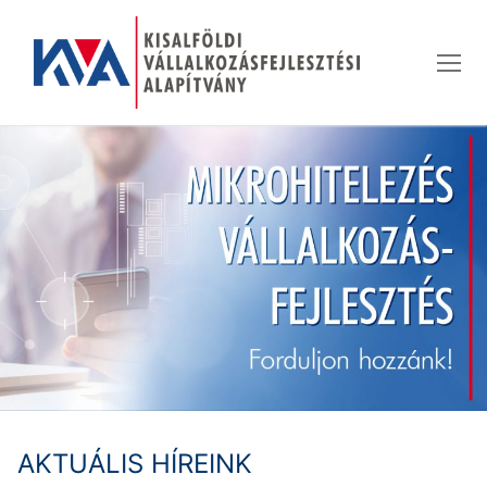
Ugrás
a
tartalomra
AKTUÁLIS HÍREINK