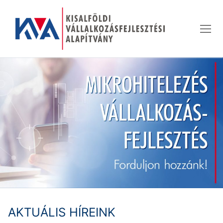
Ugrás
a
tartalomra
AKTUÁLIS HÍREINK