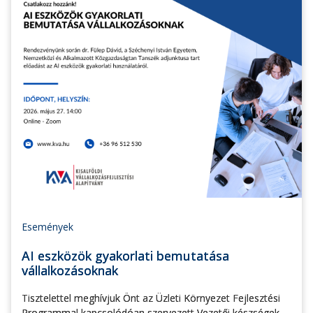
Események
AI eszközök gyakorlati bemutatása
vállalkozásoknak
Tisztelettel meghívjuk Önt az Üzleti Környezet Fejlesztési
Programmal kapcsolódóan szervezett Vezetői készségek