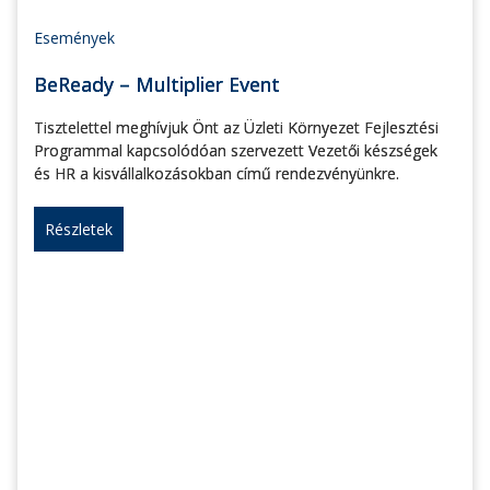
Események
BeReady – Multiplier Event
Tisztelettel meghívjuk Önt az Üzleti Környezet Fejlesztési
Programmal kapcsolódóan szervezett Vezetői készségek
és HR a kisvállalkozásokban című rendezvényünkre.
Részletek