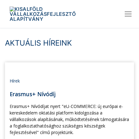
Ugrás
a
tartalomra
AKTUÁLIS HÍREINK
Hírek
Erasmus+ Nívódíj
Erasmus+ Nívódíjat nyert "eU-COMMERCE: új európai e-
kereskedelem oktatási platform kidolgozása a
vállalkozások alapításának, működtetésének támogatására
a foglalkoztathatósághoz szükséges készségek
fejlesztésével" című projektünk.