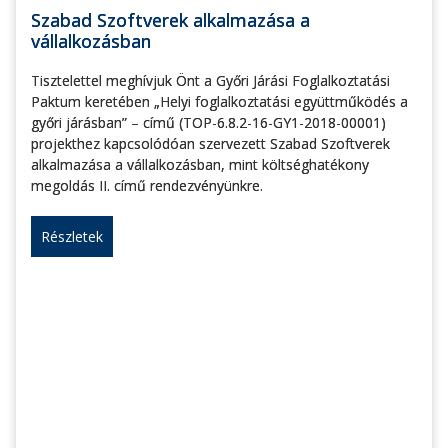
Szabad Szoftverek alkalmazása a
vállalkozásban
Tisztelettel meghívjuk Önt a Győri Járási Foglalkoztatási
Paktum keretében „Helyi foglalkoztatási együttműködés a
győri járásban” – című (TOP-6.8.2-16-GY1-2018-00001)
projekthez kapcsolódóan szervezett Szabad Szoftverek
alkalmazása a vállalkozásban, mint költséghatékony
megoldás II. című rendezvényünkre.
Részletek