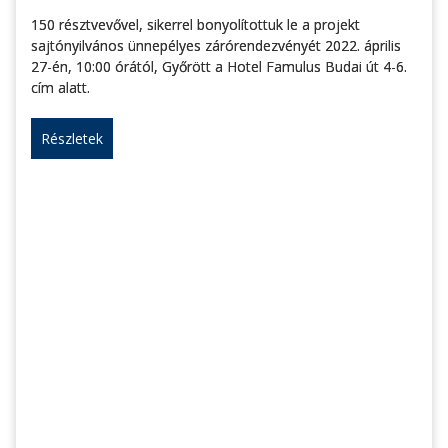
150 résztvevővel, sikerrel bonyolítottuk le a projekt
sajtónyilvános ünnepélyes zárórendezvényét 2022. április
27-én, 10:00 órától, Győrött a Hotel Famulus Budai út 4-6.
cím alatt.
Részletek