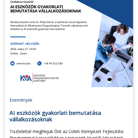
Események
AI eszközök gyakorlati bemutatása
vállalkozásoknak
Tisztelettel meghívjuk Önt az Üzleti Környezet Fejlesztési
Programmal kapcsolódóan szervezett Vezetői készségek