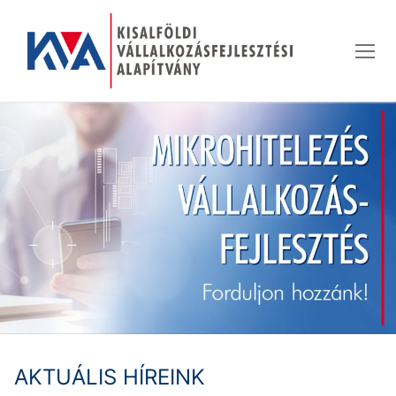
Ugrás
a
tartalomra
AKTUÁLIS HÍREINK