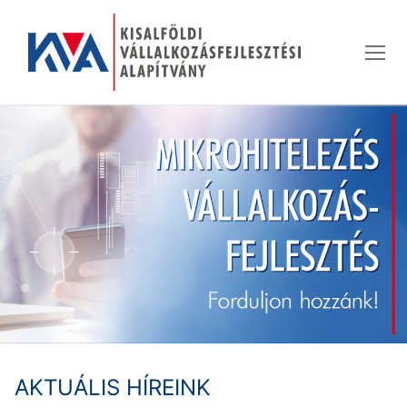
Ugrás
a
tartalomra
AKTUÁLIS HÍREINK