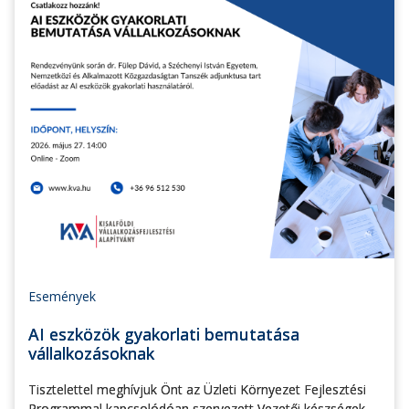
Események
AI eszközök gyakorlati bemutatása
vállalkozásoknak
Tisztelettel meghívjuk Önt az Üzleti Környezet Fejlesztési
Programmal kapcsolódóan szervezett Vezetői készségek