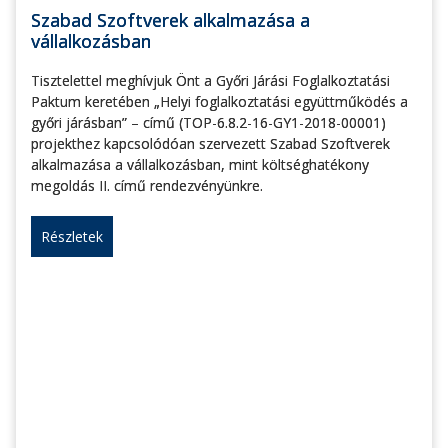
Szabad Szoftverek alkalmazása a
vállalkozásban
Tisztelettel meghívjuk Önt a Győri Járási Foglalkoztatási
Paktum keretében „Helyi foglalkoztatási együttműködés a
győri járásban” – című (TOP-6.8.2-16-GY1-2018-00001)
projekthez kapcsolódóan szervezett Szabad Szoftverek
alkalmazása a vállalkozásban, mint költséghatékony
megoldás II. című rendezvényünkre.
Részletek