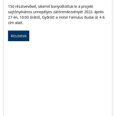
150 résztvevővel, sikerrel bonyolítottuk le a projekt
sajtónyilvános ünnepélyes zárórendezvényét 2022. április
27-én, 10:00 órától, Győrött a Hotel Famulus Budai út 4-6.
cím alatt.
Részletek