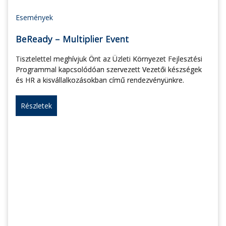
Események
BeReady – Multiplier Event
Tisztelettel meghívjuk Önt az Üzleti Környezet Fejlesztési
Programmal kapcsolódóan szervezett Vezetői készségek
és HR a kisvállalkozásokban című rendezvényünkre.
Részletek