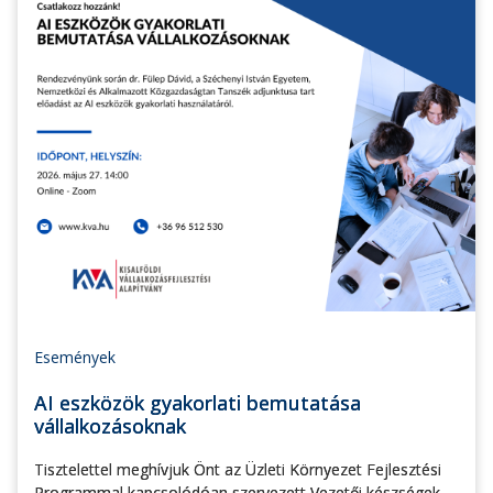
Események
AI eszközök gyakorlati bemutatása
vállalkozásoknak
Tisztelettel meghívjuk Önt az Üzleti Környezet Fejlesztési
Programmal kapcsolódóan szervezett Vezetői készségek