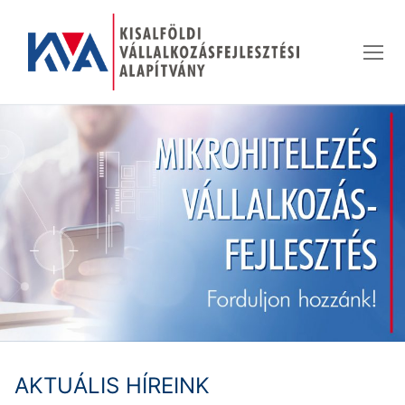
Ugrás
a
tartalomra
AKTUÁLIS HÍREINK