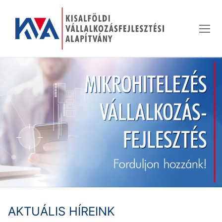
Ugrás
a
tartalomra
AKTUÁLIS HÍREINK