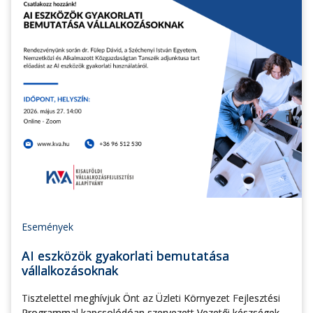
Események
AI eszközök gyakorlati bemutatása
vállalkozásoknak
Tisztelettel meghívjuk Önt az Üzleti Környezet Fejlesztési
Programmal kapcsolódóan szervezett Vezetői készségek