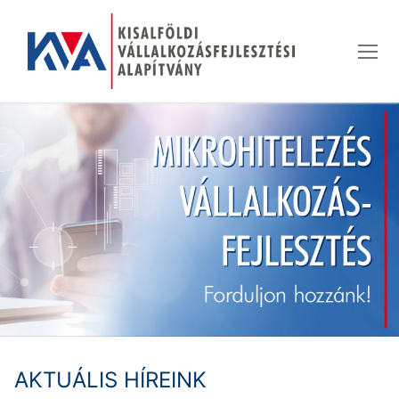
Ugrás
a
tartalomra
AKTUÁLIS HÍREINK