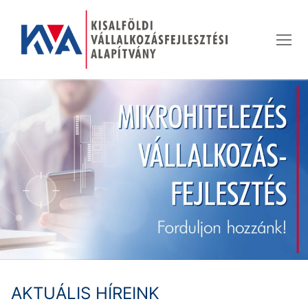
Ugrás
a
tartalomra
AKTUÁLIS HÍREINK