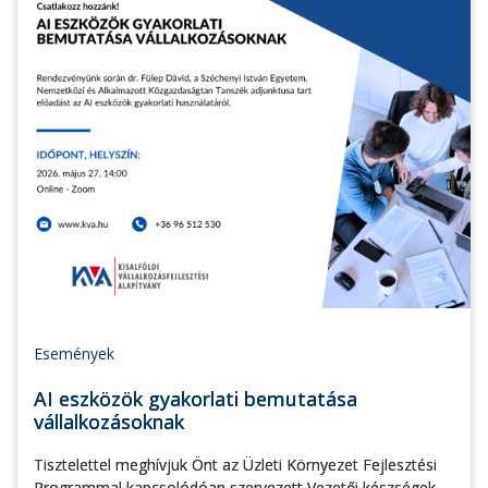
Események
AI eszközök gyakorlati bemutatása
vállalkozásoknak
Tisztelettel meghívjuk Önt az Üzleti Környezet Fejlesztési
Programmal kapcsolódóan szervezett Vezetői készségek