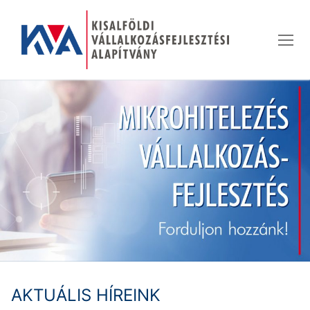
Ugrás
a
tartalomra
AKTUÁLIS HÍREINK