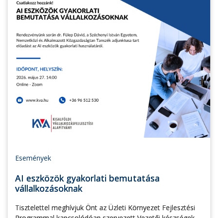
Események
AI eszközök gyakorlati bemutatása
vállalkozásoknak
Tisztelettel meghívjuk Önt az Üzleti Környezet Fejlesztési
Programmal kapcsolódóan szervezett Vezetői készségek