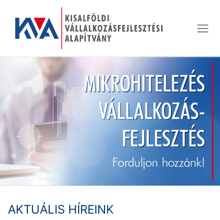
Ugrás
a
tartalomra
AKTUÁLIS HÍREINK