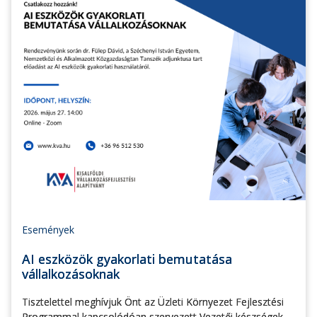
Események
AI eszközök gyakorlati bemutatása
vállalkozásoknak
Tisztelettel meghívjuk Önt az Üzleti Környezet Fejlesztési
Programmal kapcsolódóan szervezett Vezetői készségek