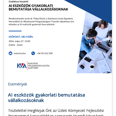
Események
AI eszközök gyakorlati bemutatása
vállalkozásoknak
Tisztelettel meghívjuk Önt az Üzleti Környezet Fejlesztési
Programmal kapcsolódóan szervezett Vezetői készségek