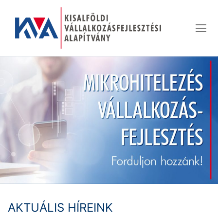
Ugrás
a
tartalomra
AKTUÁLIS HÍREINK