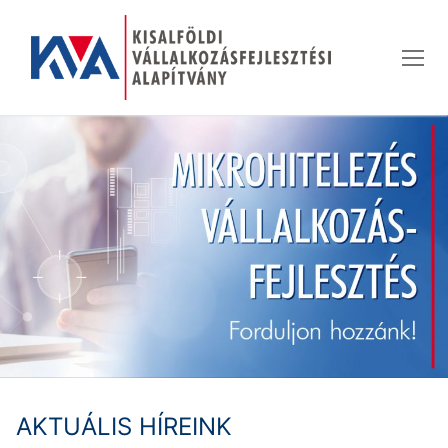
Ugrás
a
tartalomra
AKTUÁLIS HÍREINK