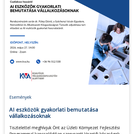
Események
AI eszközök gyakorlati bemutatása
vállalkozásoknak
Tisztelettel meghívjuk Önt az Üzleti Környezet Fejlesztési
Programmal kapcsolódóan szervezett Vezetői készségek