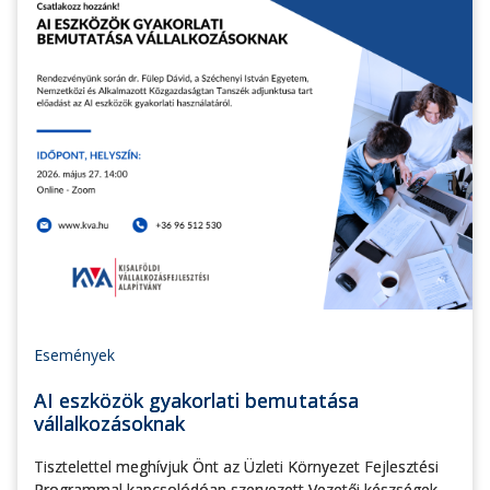
Események
AI eszközök gyakorlati bemutatása
vállalkozásoknak
Tisztelettel meghívjuk Önt az Üzleti Környezet Fejlesztési
Programmal kapcsolódóan szervezett Vezetői készségek