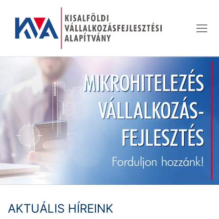
Ugrás
a
tartalomra
AKTUÁLIS HÍREINK