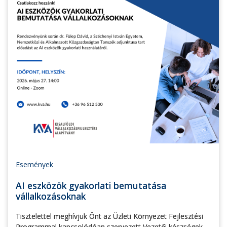
Események
AI eszközök gyakorlati bemutatása
vállalkozásoknak
Tisztelettel meghívjuk Önt az Üzleti Környezet Fejlesztési
Programmal kapcsolódóan szervezett Vezetői készségek