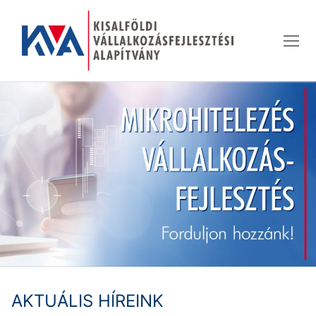
Ugrás
a
tartalomra
AKTUÁLIS HÍREINK