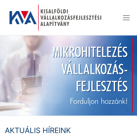
Ugrás
a
tartalomra
AKTUÁLIS HÍREINK