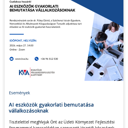
Események
AI eszközök gyakorlati bemutatása
vállalkozásoknak
Tisztelettel meghívjuk Önt az Üzleti Környezet Fejlesztési
Programmal kapcsolódóan szervezett Vezetői készségek