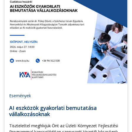
Események
AI eszközök gyakorlati bemutatása
vállalkozásoknak
Tisztelettel meghívjuk Önt az Üzleti Környezet Fejlesztési
Programmal kapcsolódóan szervezett Vezetői készségek