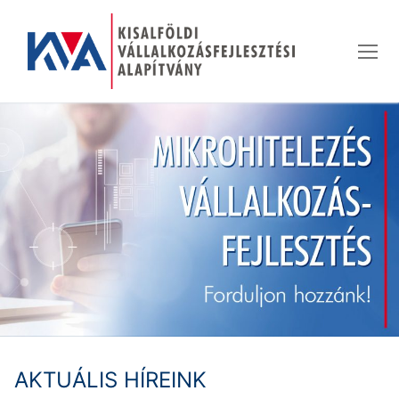
Ugrás
a
tartalomra
AKTUÁLIS HÍREINK