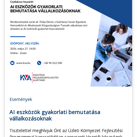
Események
AI eszközök gyakorlati bemutatása
vállalkozásoknak
Tisztelettel meghívjuk Önt az Üzleti Környezet Fejlesztési
Programmal kapcsolódóan szervezett Vezetői készségek