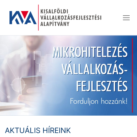
Ugrás
a
tartalomra
AKTUÁLIS HÍREINK