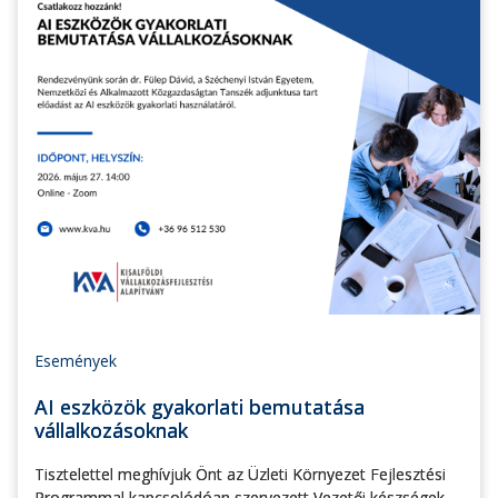
Események
AI eszközök gyakorlati bemutatása
vállalkozásoknak
Tisztelettel meghívjuk Önt az Üzleti Környezet Fejlesztési
Programmal kapcsolódóan szervezett Vezetői készségek