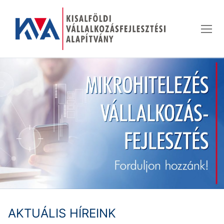
Ugrás
a
tartalomra
AKTUÁLIS HÍREINK