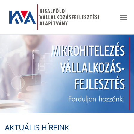
Ugrás
a
tartalomra
AKTUÁLIS HÍREINK