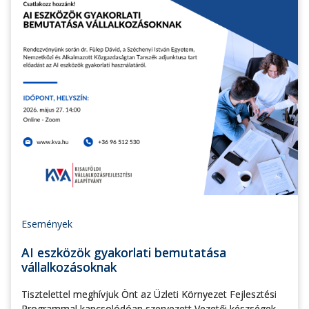
Események
AI eszközök gyakorlati bemutatása
vállalkozásoknak
Tisztelettel meghívjuk Önt az Üzleti Környezet Fejlesztési
Programmal kapcsolódóan szervezett Vezetői készségek