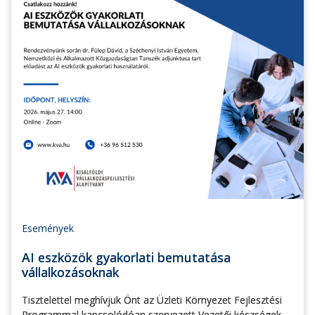
Események
AI eszközök gyakorlati bemutatása
vállalkozásoknak
Tisztelettel meghívjuk Önt az Üzleti Környezet Fejlesztési
Programmal kapcsolódóan szervezett Vezetői készségek