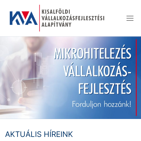
Ugrás
a
tartalomra
AKTUÁLIS HÍREINK