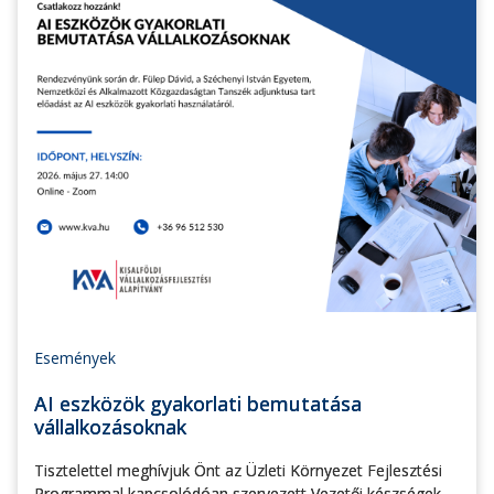
Események
AI eszközök gyakorlati bemutatása
vállalkozásoknak
Tisztelettel meghívjuk Önt az Üzleti Környezet Fejlesztési
Programmal kapcsolódóan szervezett Vezetői készségek