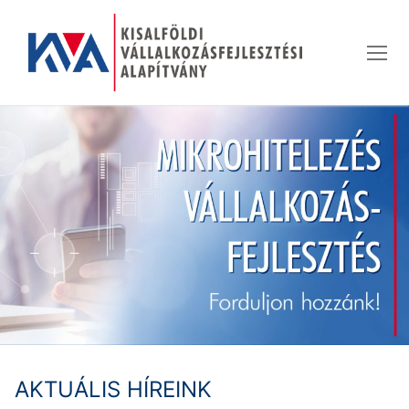
Ugrás
a
tartalomra
AKTUÁLIS HÍREINK