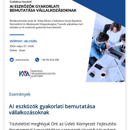
Események
AI eszközök gyakorlati bemutatása
vállalkozásoknak
Tisztelettel meghívjuk Önt az Üzleti Környezet Fejlesztési
Programmal kapcsolódóan szervezett Vezetői készségek