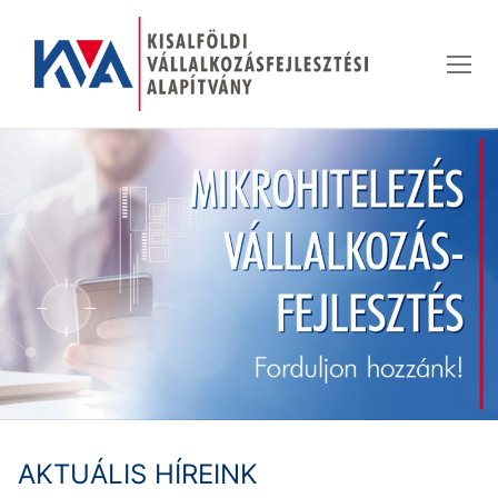
Ugrás
a
tartalomra
AKTUÁLIS HÍREINK