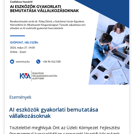
Események
AI eszközök gyakorlati bemutatása
vállalkozásoknak
Tisztelettel meghívjuk Önt az Üzleti Környezet Fejlesztési
Programmal kapcsolódóan szervezett Vezetői készségek