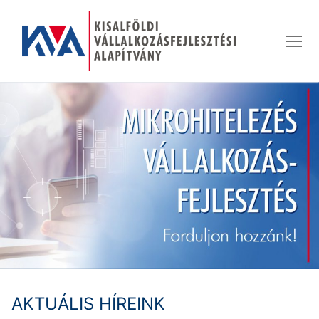
Ugrás
a
tartalomra
AKTUÁLIS HÍREINK