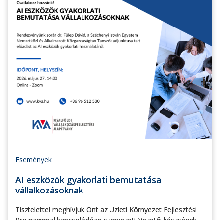
Események
AI eszközök gyakorlati bemutatása
vállalkozásoknak
Tisztelettel meghívjuk Önt az Üzleti Környezet Fejlesztési
Programmal kapcsolódóan szervezett Vezetői készségek