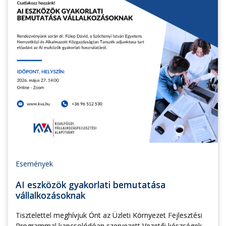
Események
AI eszközök gyakorlati bemutatása
vállalkozásoknak
Tisztelettel meghívjuk Önt az Üzleti Környezet Fejlesztési
Programmal kapcsolódóan szervezett Vezetői készségek