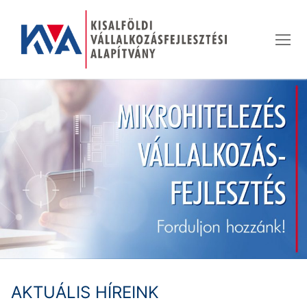
Ugrás
a
tartalomra
AKTUÁLIS HÍREINK