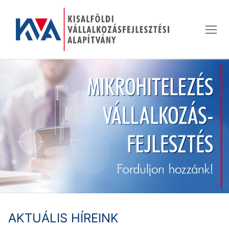
Ugrás
a
tartalomra
AKTUÁLIS HÍREINK