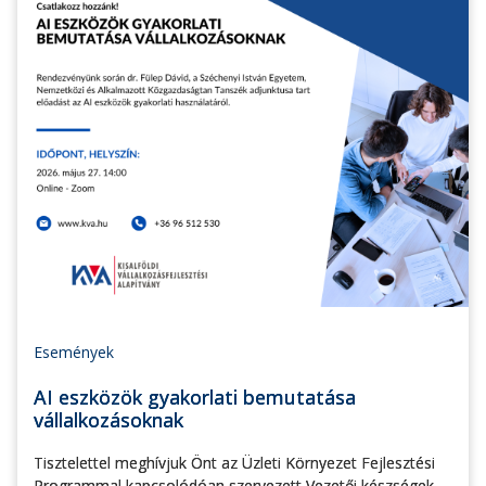
Események
AI eszközök gyakorlati bemutatása
vállalkozásoknak
Tisztelettel meghívjuk Önt az Üzleti Környezet Fejlesztési
Programmal kapcsolódóan szervezett Vezetői készségek