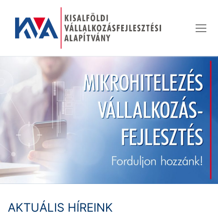
Ugrás
a
tartalomra
AKTUÁLIS HÍREINK