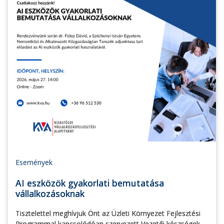
Események
AI eszközök gyakorlati bemutatása
vállalkozásoknak
Tisztelettel meghívjuk Önt az Üzleti Környezet Fejlesztési
Programmal kapcsolódóan szervezett Vezetői készségek