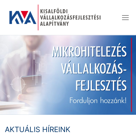
Ugrás
a
tartalomra
AKTUÁLIS HÍREINK