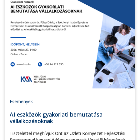
Események
AI eszközök gyakorlati bemutatása
vállalkozásoknak
Tisztelettel meghívjuk Önt az Üzleti Környezet Fejlesztési
Programmal kapcsolódóan szervezett Vezetői készségek