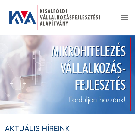
Ugrás
a
tartalomra
AKTUÁLIS HÍREINK