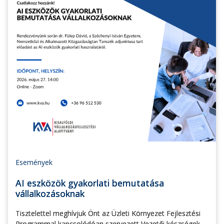
Események
AI eszközök gyakorlati bemutatása
vállalkozásoknak
Tisztelettel meghívjuk Önt az Üzleti Környezet Fejlesztési
Programmal kapcsolódóan szervezett Vezetői készségek