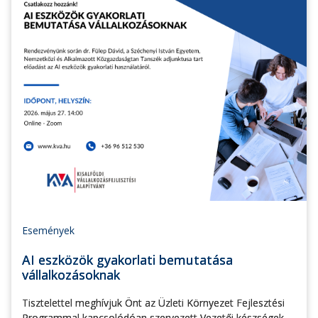
Események
AI eszközök gyakorlati bemutatása
vállalkozásoknak
Tisztelettel meghívjuk Önt az Üzleti Környezet Fejlesztési
Programmal kapcsolódóan szervezett Vezetői készségek