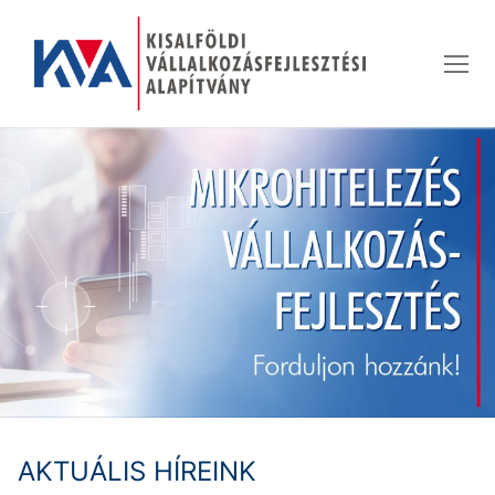
Ugrás
a
tartalomra
AKTUÁLIS HÍREINK