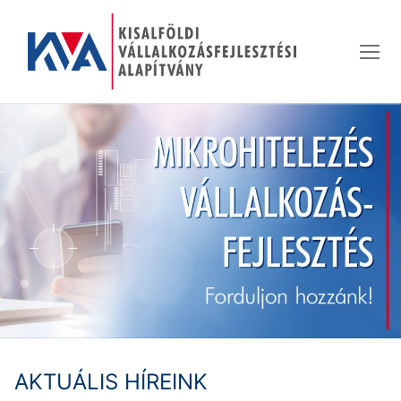
Ugrás
a
tartalomra
AKTUÁLIS HÍREINK