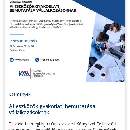
Események
AI eszközök gyakorlati bemutatása
vállalkozásoknak
Tisztelettel meghívjuk Önt az Üzleti Környezet Fejlesztési
Programmal kapcsolódóan szervezett Vezetői készségek