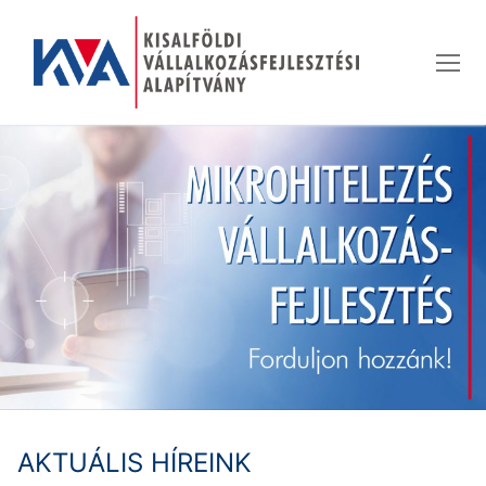
Ugrás
a
tartalomra
AKTUÁLIS HÍREINK