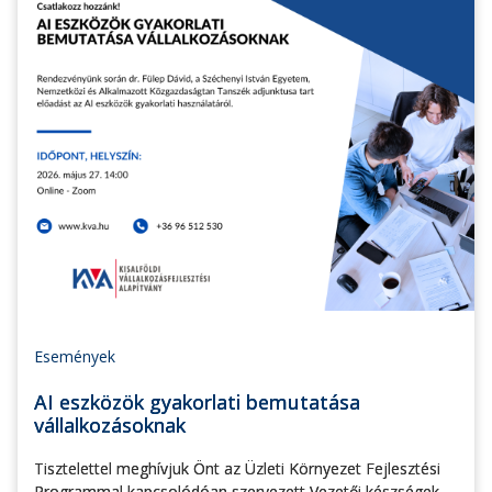
Események
AI eszközök gyakorlati bemutatása
vállalkozásoknak
Tisztelettel meghívjuk Önt az Üzleti Környezet Fejlesztési
Programmal kapcsolódóan szervezett Vezetői készségek