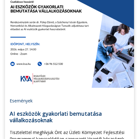
Események
AI eszközök gyakorlati bemutatása
vállalkozásoknak
Tisztelettel meghívjuk Önt az Üzleti Környezet Fejlesztési
Programmal kapcsolódóan szervezett Vezetői készségek