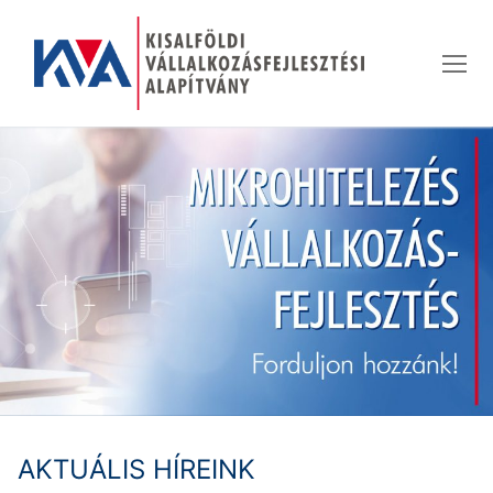
Ugrás
a
tartalomra
AKTUÁLIS HÍREINK